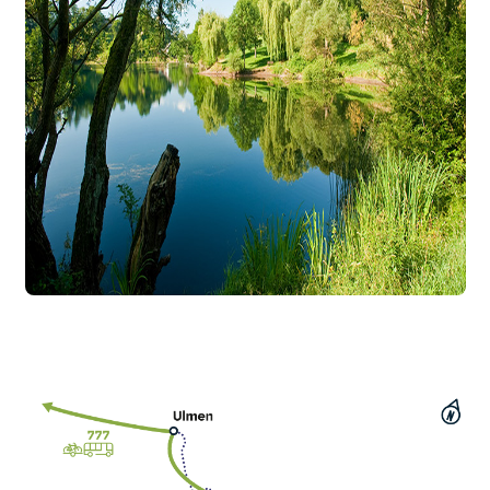
Touren-Tipp Oberes Sauertal
Touren-Tipp Eifel-Mosel
Touren-Tipp Wiedtal
Touren-Tipp Hoher Westerwald
Touren-Tipp Auf dem Ahr-Radweg bis
nach Ahrbrück
Touren-Tipp Loreley
Kontakt