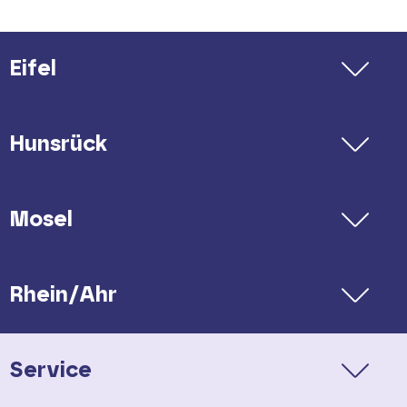
Tel. 01806 / 131619 (20 Cent/Anruf aus
allen deutschen Netzen)
Eifel
E-Mail:
kontakt(at)vrt-info(dot)de
Hunsrück
Verkehrsverbund Rhein-Mosel
GmbH
Tel. 08005 / 986986 (kostenfrei)
Mosel
E-Mail:
info(at)vrminfo(dot)de
Rhein/Ahr
Ihr Kontakt bei Fahrten welche die
Verbundgrenze überschreiten:
Service
DB Regio Bus Rhein-Mosel GmbH