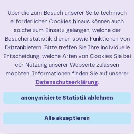
Über die zum Besuch unserer Seite technisch
erforderlichen Cookies hinaus können auch
Start
solche zum Einsatz gelangen, welche der
Besucherstatistik dienen sowie Funktionen von
RadBusse
Drittanbietern. Bitte treffen Sie Ihre individuelle
Entscheidung, welche Arten von Cookies Sie bei
Buchung
der Nutzung unserer Webseite zulassen
Sie sind hier:
>
>
Service
Touren-Tipps
möchten. Informationen finden Sie auf unserer
Touren-Tipp Eifel-Mosel
Service
Datenschutzerklärung
.
Vom
Ulmener Maar
an
FAQ
anonymisierte Statistik ablehnen
die
Mosel
Saisonübersicht
Alle akzeptieren
Länge
42 km
Verkehrsmeldungen