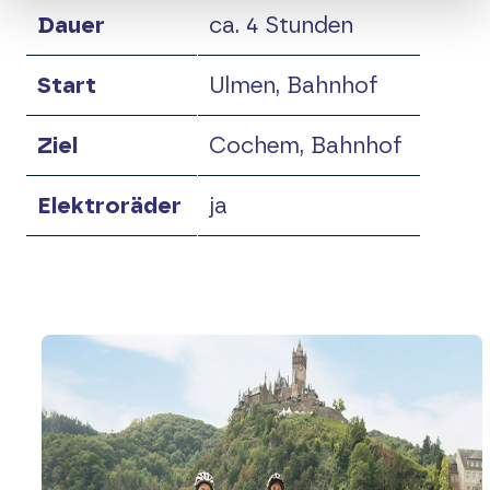
Dauer
ca. 4 Stunden
Raderlebniskarte
Start
Ulmen, Bahnhof
Vor Fahrtantritt
Ziel
Cochem, Bahnhof
Elektroräder
Elektroräder
ja
Touren-Tipps
Touren-Tipp Eifel-Ardennen
Touren-Tipp Hunsrück-Mosel
Touren-Tipp Ahr-Voreifel