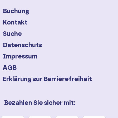
Tel. 0261 / 29635869
Buchung
E-Mail:
service(at)dbregiobus-
sw(dot)de
Kontakt
Suche
Ihre Kontakte für Ausflüge &
Datenschutz
Übernachtungen:
Impressum
Eifel-Tourismus GmbH
AGB
Tel. 06551 / 9656-0
Erklärung zur Barrierefreiheit
E-Mail:
info(at)eifel(dot)info
Bezahlen Sie sicher mit:
Mosellandtouristik GmbH
Tel. 06531 / 9733-0