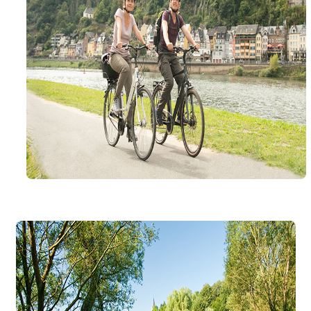
Touren-Tipp Kosmosradweg
Touren-Tipp Moseltal
Touren-Tipp MaareMosel
Touren-Tipp Enztal
Touren-Tipp Vulkan-Express
Touren-Tipp Nimstal
Touren-Tipp Untere Mittelmosel
Touren-Tipp Ruwer-Nahe