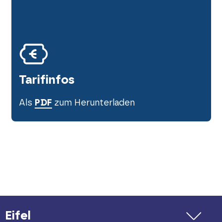
E-Mail:
info(at)eifel(dot)info
Tarifinfos
Als
PDF
zum Herunterladen
Eifel