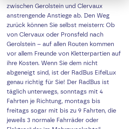
zwischen Gerolstein und Clervaux
Maare (351)
anstrengende Anstiege ab. Den Weg
zurück können Sie selbst meistern: Ob
Maare-Mosel (300)
von Clervaux oder Pronsfeld nach
Gerolstein – auf allen Routen kommen
Maare-Mosel-Express (555)
vor allem Freunde von Kletterpartien auf
ihre Kosten. Wenn Sie dem nicht
Nimstal (420)
abgeneigt sind, ist der RadBus EifelLux
Oberes Sauertal (431)
genau richtig für Sie! Der RadBus ist
täglich unterwegs, sonntags mit 4
Sauertal (260)
Fahrten je Richtung, montags bis
freitags sogar mit bis zu 9 Fahrten, die
Hunsrück
jeweils 3 normale Fahrräder oder