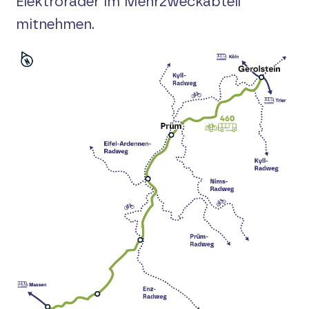
Elektroräder im Mehrzweckabteil
Mosel
mitnehmen.
Rhein/Ahr
Buchung
Service
Kontakt
Suche
English