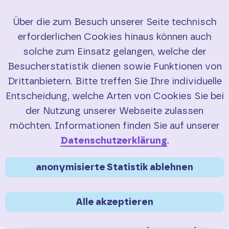
Über die zum Besuch unserer Seite technisch
erforderlichen Cookies hinaus können auch
Start
solche zum Einsatz gelangen, welche der
Besucherstatistik dienen sowie Funktionen von
RadBusse
Drittanbietern. Bitte treffen Sie Ihre individuelle
Entscheidung, welche Arten von Cookies Sie bei
Eifel
der Nutzung unserer Webseite zulassen
Sie sind hier:
>
>
RadBusse
Eifel
EifelLux (460)
möchten. Informationen finden Sie auf unserer
Eifel-Ardennen (465)
RadBus
EifelLux
Datenschutzerklärung
.
Eifel-Mosel (777)
anonymisierte Statistik ablehnen
In der Eifel finden Sie keine alpinen
Anstiege, aber es geht stets auf und ab.
EifelLux (460)
Alle akzeptieren
Zumindest in einer Richtung nimmt
Ihnen der RadBus EifelLux (Linie 460)
Enztal (423)