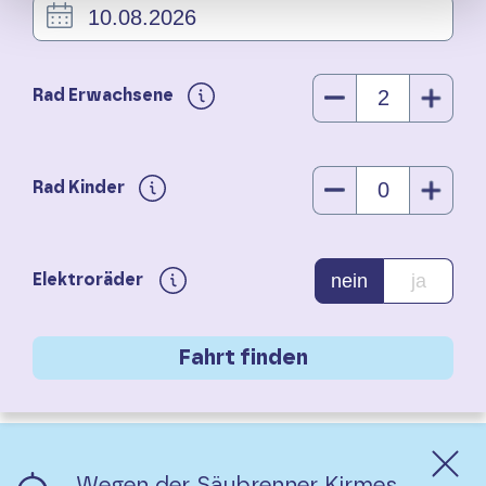
Rad Erwachsene
Rad Kinder
nein
ja
Elektroräder
Wegen der Säubrenner Kirmes