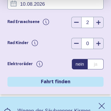
Rad Erwachsene
Rad Kinder
nein
ja
Elektroräder
Wegen der Säubrenner Kirmes